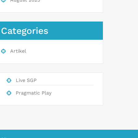
Categories
Artikel
Live SGP
Pragmatic Play