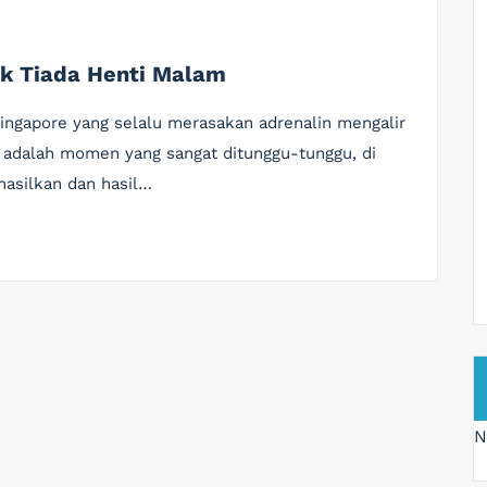
ik Tiada Henti Malam
ingapore yang selalu merasakan adrenalin mengalir
adalah momen yang sangat ditunggu-tunggu, di
asilkan dan hasil…
N