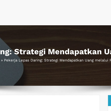
ing: Strategi Mendapatkan 
»
Pekerja Lepas Daring: Strategi Mendapatkan Uang melalui