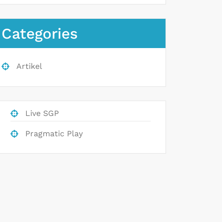
Categories
Artikel
Live SGP
Pragmatic Play