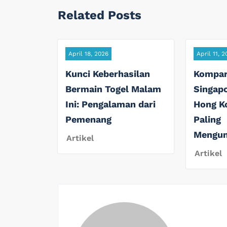
Related Posts
April 18, 2026
April 11, 
Kunci Keberhasilan
Kompar
Bermain Togel Malam
Singapo
Ini: Pengalaman dari
Hong K
Pemenang
Paling
Mengun
Artikel
Artikel