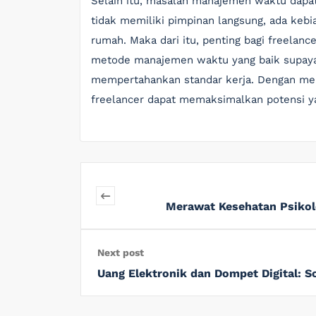
Selain itu, masalah manajemen waktu dapat 
tidak memiliki pimpinan langsung, ada keb
rumah. Maka dari itu, penting bagi freelanc
metode manajemen waktu yang baik supaya
mempertahankan standar kerja. Dengan memi
freelancer dapat memaksimalkan potensi ya
Merawat Kesehatan Psikol
Next post
Uang Elektronik dan Dompet Digital: 