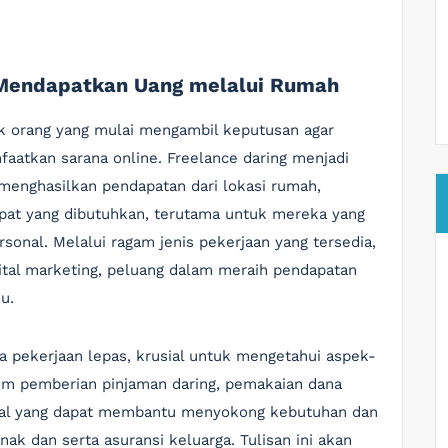
i Mendapatkan Uang melalui Rumah
yak orang yang mulai mengambil keputusan agar
aatkan sarana online. Freelance daring menjadi
 menghasilkan pendapatan dari lokasi rumah,
at yang dibutuhkan, terutama untuk mereka yang
sonal. Melalui ragam jenis pekerjaan yang tersedia,
igital marketing, peluang dalam meraih pendapatan
u.
a pekerjaan lepas, krusial untuk mengetahui aspek-
m pemberian pinjaman daring, pemakaian dana
ansial yang dapat membantu menyokong kebutuhan dan
ak dan serta asuransi keluarga. Tulisan ini akan