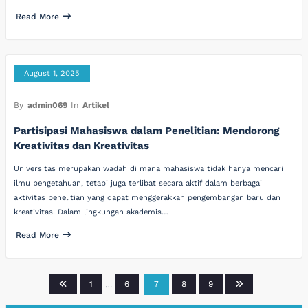
Read More
August 1, 2025
By
admin069
In
Artikel
Partisipasi Mahasiswa dalam Penelitian: Mendorong
Kreativitas dan Kreativitas
Universitas merupakan wadah di mana mahasiswa tidak hanya mencari
ilmu pengetahuan, tetapi juga terlibat secara aktif dalam berbagai
aktivitas penelitian yang dapat menggerakkan pengembangan baru dan
kreativitas. Dalam lingkungan akademis…
Read More
Posts
1
…
6
7
8
9
pagination