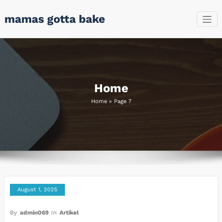
Skip
mamas gotta bake
to
content
Home
Home
»
Page 7
August 1, 2025
By
admin069
In
Artikel